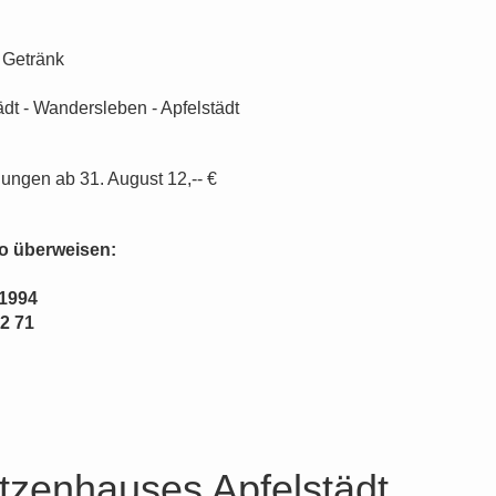
, Getränk
dt - Wandersleben - Apfelstädt
ungen ab 31. August 12,-- €
to überweisen:
 1994
2 71
tzenhauses Apfelstädt